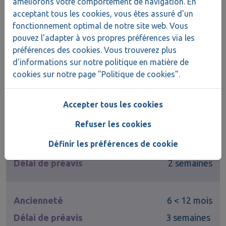
améliorons votre comportement de navigation. En
acceptant tous les cookies, vous êtes assuré d'un
employeur dans le secteur de la santé).
fonctionnement optimal de notre site web. Vous
pouvez l'adapter à vos propres préférences via les
Les
délais de préavis
à prendre en compte
préférences des cookies. Vous trouverez plus
sont les suivants :
d'informations sur notre politique en matière de
cookies sur notre page "Politique de cookies".
Ancienneté
< 3 mois
Accepter tous les cookies
Délai de préavis
1 semaine
Refuser les cookies
Définir les préférences de cookie
Ancienneté
3 < 6 mois
Délai de préavis
2 semaines
Ancienneté
6 < 12 mois
Délai de préavis
3 semaines