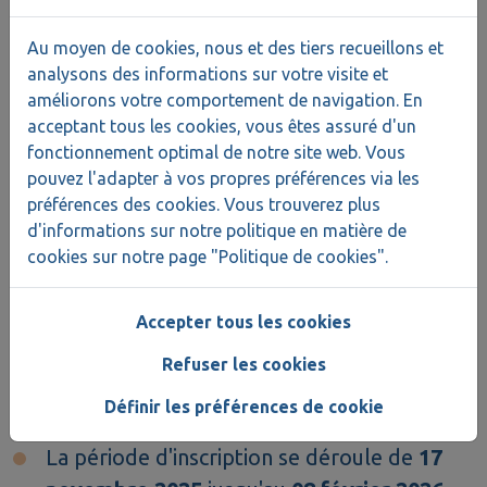
Le budget disponible.
Au moyen de cookies, nous et des tiers recueillons et
analysons des informations sur votre visite et
Les candidat·e·s seront informé·e·s par mail
améliorons votre comportement de navigation. En
des résultats de cette procédure de sélection.
acceptant tous les cookies, vous êtes assuré d'un
fonctionnement optimal de notre site web. Vous
pouvez l'adapter à vos propres préférences via les
préférences des cookies. Vous trouverez plus
Les dates-clés
d'informations sur notre politique en matière de
cookies sur notre page "Politique de cookies".
Accepter tous les cookies
Vous trouverez ci-dessous le parcours de
Refuser les cookies
sélection pour #choisislessoins pour cette
année :
Définir les préférences de cookie
La période d'inscription se déroule de
17