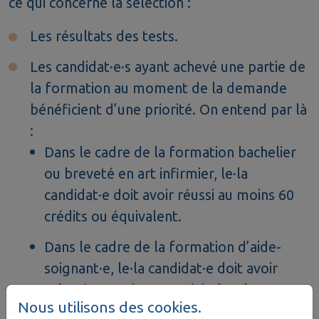
ce qui concerne la sélection :
Les résultats des tests.
Les candidat·e·s ayant achevé une partie de
la formation au moment de la demande
bénéficient d’une priorité. On entend par là
:
Dans le cadre de la formation bachelier
ou breveté en art infirmier, le·la
candidat·e doit avoir réussi au moins 60
crédits ou équivalent.
Dans le cadre de la formation d’aide-
soignant·e, le·la candidat·e doit avoir
achevé au moins 450 périodes de
Nous utilisons des cookies.
formation.